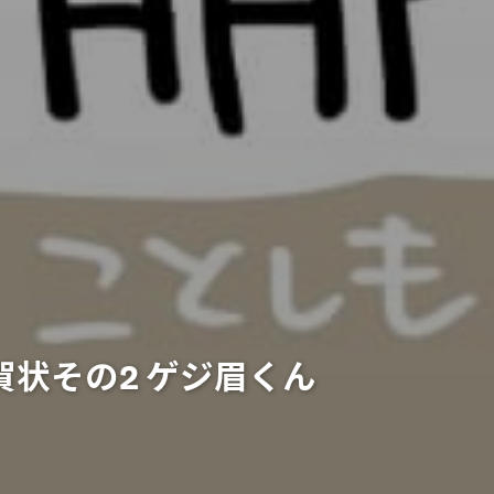
年賀状その2 ゲジ眉くん