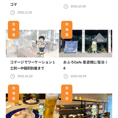
コマ
2021.10.26
2021.11.25
北
北
海
海
道
道
コテージでワーケーション 1
おふろCafe 星遊館に宿泊！
士別〜中頓別到着まで
4
2021.10.22
2021.02.20
北
北
海
海
道
道