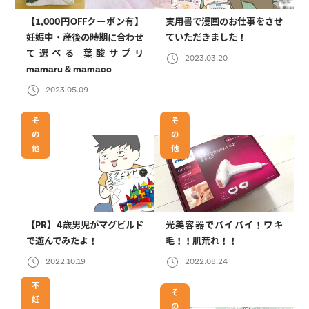
【1,000円OFFクーポン有】
実用書で漫画のお仕事をさせ
妊娠中・産後の時期に合わせ
ていただきました！
て選べる 葉酸サプリ
2023.03.20
mamaru & mamaco
2023.05.09
そ
そ
の
の
他
他
【PR】4歳男児がマグビルド
光美容器でバイバイ！ワキ
で遊んでみたよ！
毛！！肌荒れ！！
2022.10.19
2022.08.24
不
そ
妊
の