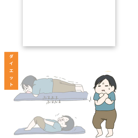
ダ
イ
エ
ッ
ト