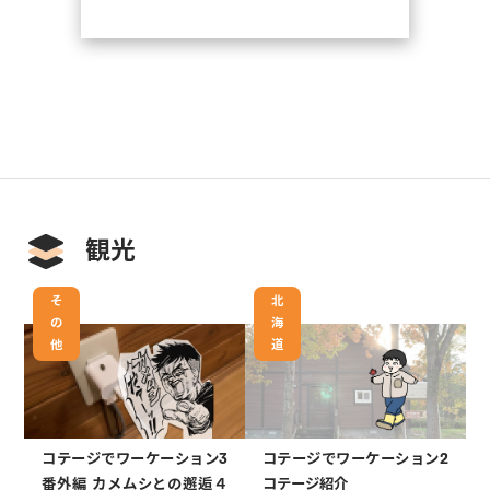
観光
そ
北
の
海
他
道
コテージでワーケーション3
コテージでワーケーション2
番外編 カメムシとの邂逅４
コテージ紹介