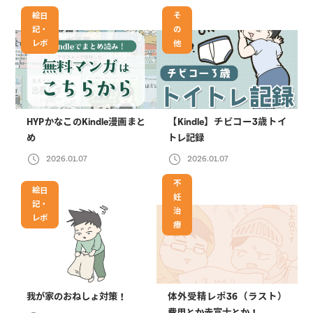
絵日
そ
記・
の
レポ
他
HYPかなこのKindle漫画まと
【Kindle】チビコー3歳トイ
め
トレ記録
2026.01.07
2026.01.07
不
絵日
妊
記・
治
レポ
療
我が家のおねしょ対策！
体外受精レポ36（ラスト）