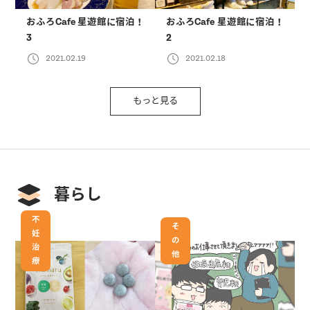
おふろCafe 星遊館に宿泊！
おふろCafe 星遊館に宿泊！
3
2
2021.02.19
2021.02.18
もっと見る
暮らし
不
そ
妊
の
治
他
療