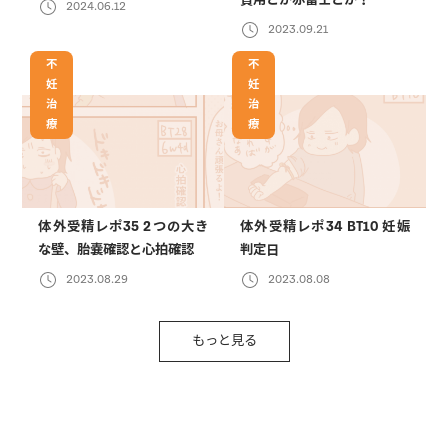
費用とか赤富士とか！
2024.06.12
2023.09.21
不
不
妊
妊
治
治
療
療
体外受精レポ35 2つの大き
体外受精レポ34 BT10 妊娠
な壁、胎嚢確認と心拍確認
判定日
2023.08.29
2023.08.08
もっと見る