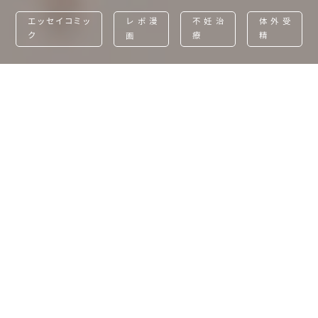
エッセイコミッ
レポ漫
不妊治
体外受
ク
画
療
精