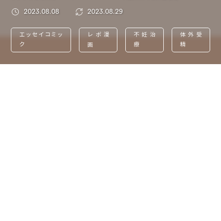
2023.08.08
2023.08.29
エッセイコミッ
レポ漫
不妊治
体外受
ク
画
療
精