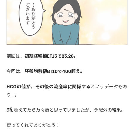
前回は、
初期胚移植ET13で23.28。
今回は、
胚盤胞移植BT10で400超え。
HCGの値が、その後の流産率に関係する
というデータもあ
り…。
3桁超えてたら万々歳と思っていましたが、予想外の結果。
育ってくれてありがとう！