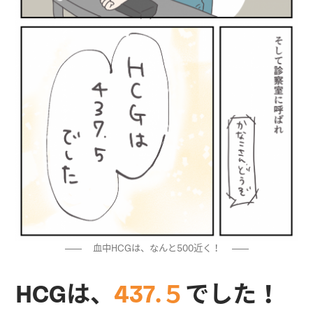
血中HCGは、なんと500近く！
HCGは、
437.５
でした！