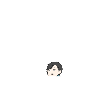
かなこ
絵や写真が好きな一児の母。丸いオタク
のアラフォー。