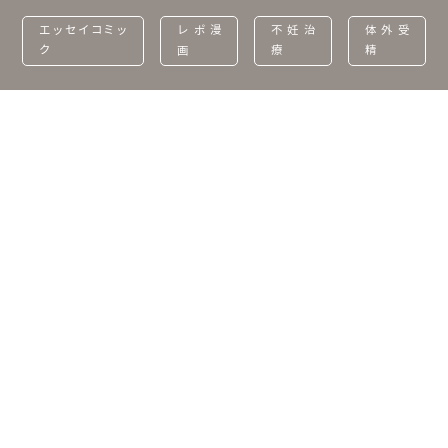
エッセイコミッ
レポ漫
不妊治
体外受
ク
画
療
精