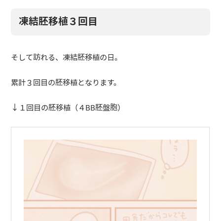
凍結胚移植３回目
そして訪れる、凍結胚移植の日。
累計３回目の胚移植となります。
↓１回目の胚移植（４BB胚盤胞）