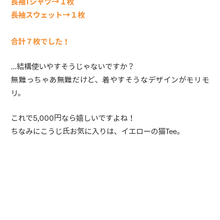
長袖Tシャツ→１枚
長袖スウェット→１枚
合計７枚でした！
…結構使いやすそうじゃないですか？
無難っちゃあ無難だけど、着やすそうなデザインがモリモ
リ。
これで5,000円なら嬉しいですよね！
ちなみにこうじ氏お気に入りは、イエローの猫Tee。
そして160cm？の7●kg、ちっちゃいメタボおじさんの着用
画像がコチラ。