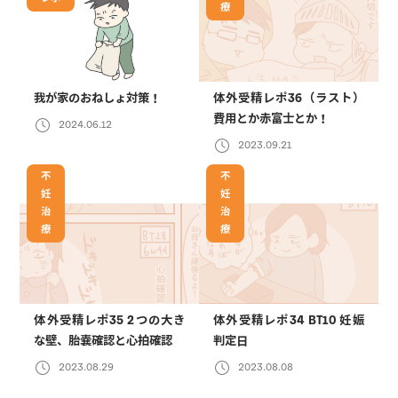
療
我が家のおねしょ対策！
体外受精レポ36（ラスト）
費用とか赤富士とか！
2024.06.12
2023.09.21
不
不
妊
妊
治
治
療
療
体外受精レポ35 2つの大き
体外受精レポ34 BT10 妊娠
な壁、胎嚢確認と心拍確認
判定日
2023.08.29
2023.08.08