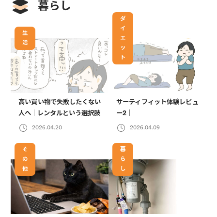
暮らし
ダ
イ
生
エ
活
ッ
ト
高い買い物で失敗したくない
サーティフィット体験レビュ
人へ｜レンタルという選択肢
ー2｜
2026.04.20
2026.04.09
そ
暮
の
ら
他
し