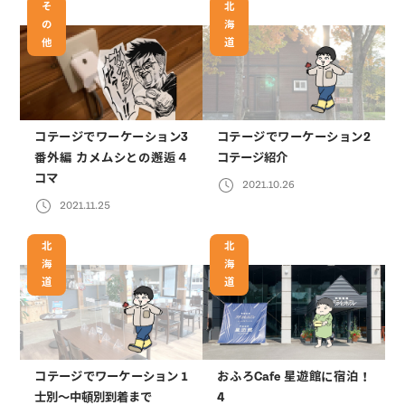
そ
北
の
海
他
道
コテージでワーケーション3
コテージでワーケーション2
番外編 カメムシとの邂逅４
コテージ紹介
コマ
2021.10.26
2021.11.25
北
北
海
海
道
道
コテージでワーケーション 1
おふろCafe 星遊館に宿泊！
士別〜中頓別到着まで
4