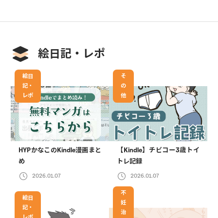
絵日記・レポ
絵日
そ
記・
の
レポ
他
HYPかなこのKindle漫画まと
【Kindle】チビコー3歳トイ
め
トレ記録
2026.01.07
2026.01.07
不
絵日
妊
記・
治
レポ