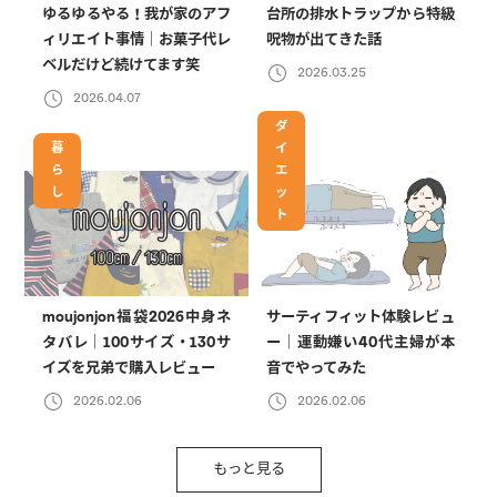
ゆるゆるやる！我が家のアフ
台所の排水トラップから特級
ィリエイト事情｜お菓子代レ
呪物が出てきた話
ベルだけど続けてます笑
2026.03.25
2026.04.07
ダ
暮
イ
ら
エ
し
ッ
ト
moujonjon福袋2026中身ネ
サーティフィット体験レビュ
タバレ｜100サイズ・130サ
ー｜運動嫌い40代主婦が本
イズを兄弟で購入レビュー
音でやってみた
2026.02.06
2026.02.06
もっと見る