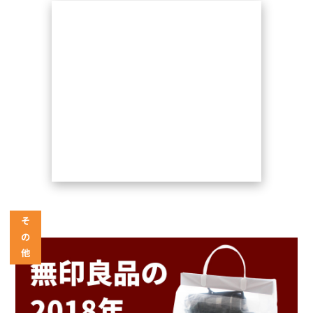
そ
の
他