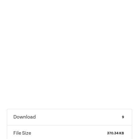
Download
9
File Size
370.34 KB