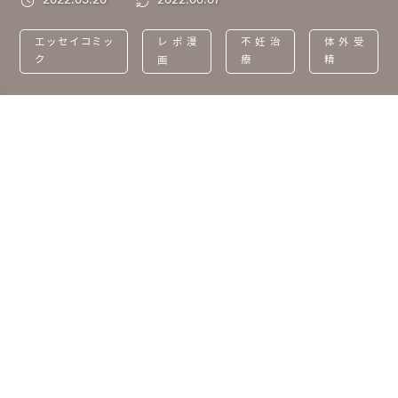
2022.05.20
2022.06.07
エッセイコミッ
レポ漫
不妊治
体外受
ク
画
療
精