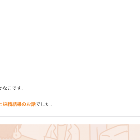
かなこです。
と採精結果のお話
でした。