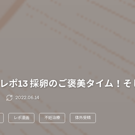
レポ13 採卵のご褒美タイム！そ
2022.06.14
レポ漫画
不妊治療
体外受精