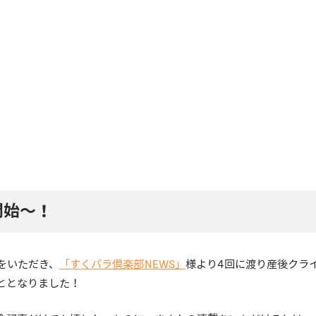
開始〜！
をいただき、
「すくパラ倶楽部NEWS」
様より4回に渡り産後クラ
ととなりました！