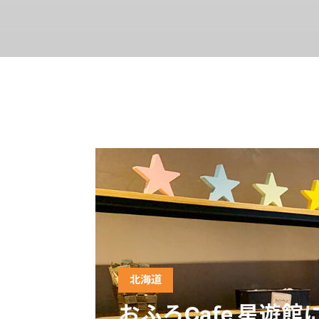
北海道
おふろCafe 星遊館