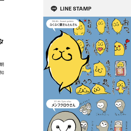
LINE STAMP
タ
朝
知