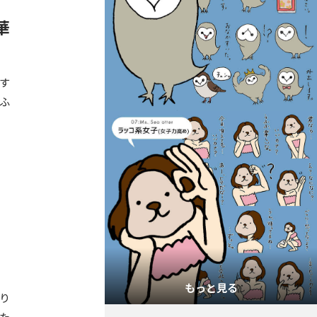
華
す
ふ
もっと見る
り