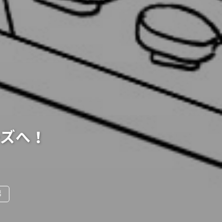
ーズへ！
編