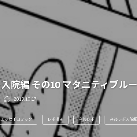
 入院編 その10 マタニティブル
2019.10.17
エッセイコミック
レポ漫画
産後レポ
産後レポ入院