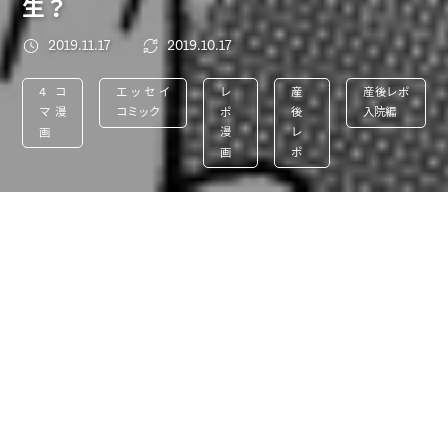
生？
2019.11.17
2019.10.17
4コ
エッセイ
レ
産
産後レポ
マ漫
コミック
ポ
後
入院編
画
漫
レ
画
ポ