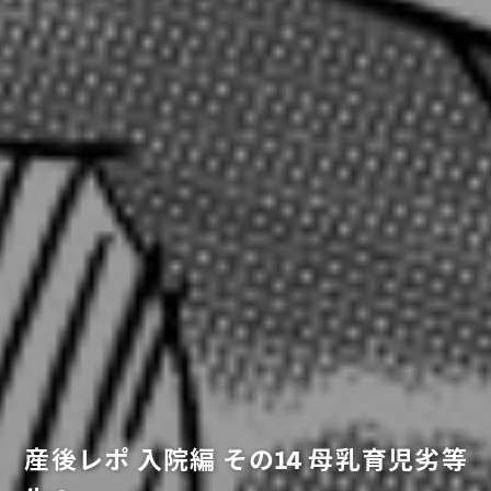
産後レポ 入院編 その14 母乳育児劣等