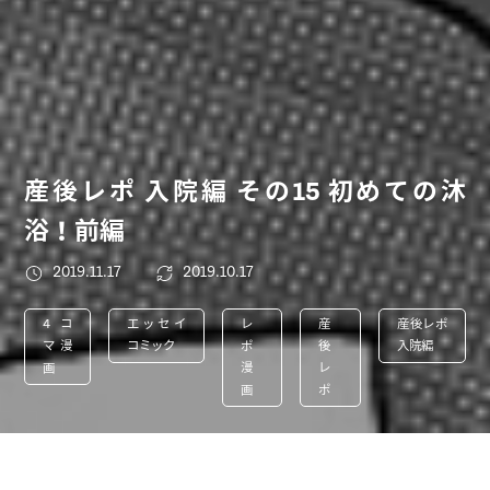
産後レポ 入院編 その15 初めての沐
浴！前編
2019.11.17
2019.10.17
4コ
エッセイ
レ
産
産後レポ
マ漫
コミック
ポ
後
入院編
画
漫
レ
画
ポ