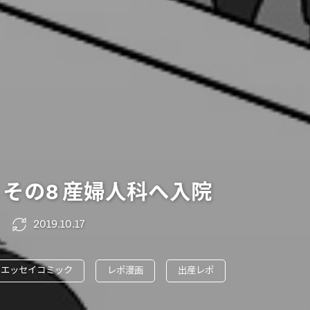
 その8 産婦人科へ入院
2019.10.17
エッセイコミック
レポ漫画
出産レポ