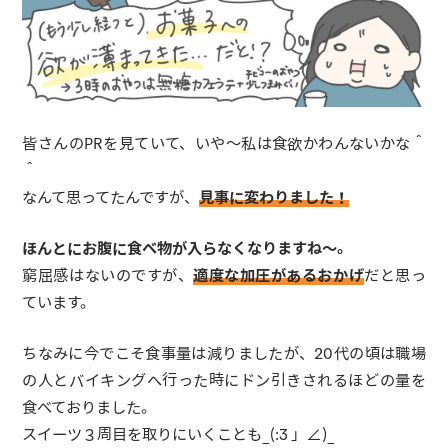
皆さんのPRを見ていて、いや〜私は食欲かわんないかな＾
＾
なんて思ってたんですが、
見事に変わりました！
ほんとにお腹に食べ物が入らなくなりますね〜。
窮屈感はないのですが、
適度な加圧があるおかげ
だと思っ
ています。
ちなみに今でこそ食事量は減りましたが、20代の頃は職場
の人とバイキングへ行った時にドン引きされるほどの量を
食べておりました。
スイーツ３周目を取りにいくことも_(:3 」∠)_