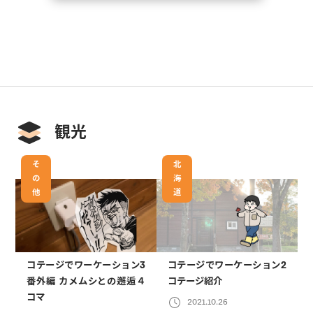
観光
そ
北
の
海
他
道
コテージでワーケーション3
コテージでワーケーション2
番外編 カメムシとの邂逅４
コテージ紹介
コマ
2021.10.26