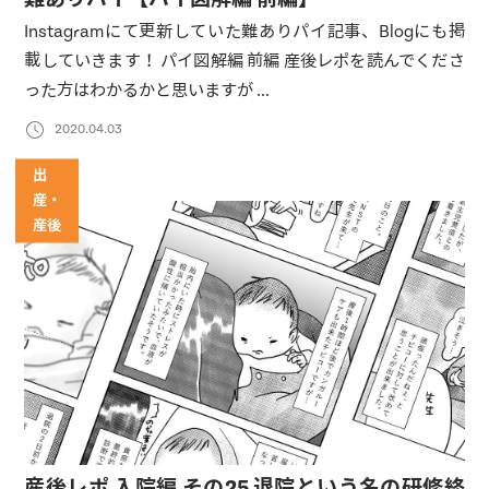
Instagramにて更新していた難ありパイ記事、Blogにも掲
載していきます！ パイ図解編 前編 産後レポを読んでくださ
った方はわかるかと思いますが …
2020.04.03
出
産・
産後
産後レポ 入院編 その25 退院という名の研修終