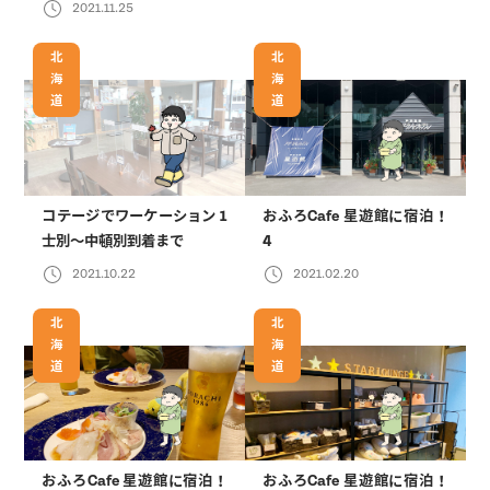
2021.11.25
北
北
海
海
道
道
コテージでワーケーション 1
おふろCafe 星遊館に宿泊！
士別〜中頓別到着まで
4
2021.10.22
2021.02.20
北
北
海
海
道
道
おふろCafe 星遊館に宿泊！
おふろCafe 星遊館に宿泊！