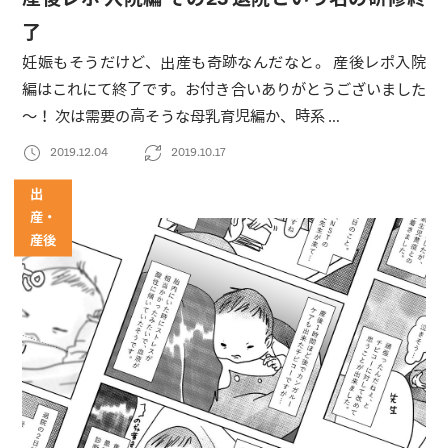
了
妊娠もそうだけど、出産も奇跡なんだなと。 産後レポ入院
編はこれにて終了です。お付き合いありがとうございました
～！ 次は需要の高そうな母乳育児編か、時系 …
2019.12.04
2019.10.17
出
産・
産後