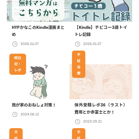
HYPかなこのKindle漫画まと
【Kindle】チビコー3歳トイ
め
トレ記録
2026.01.07
2026.01.07
不
絵日
妊
記・
治
レポ
療
我が家のおねしょ対策！
体外受精レポ36（ラスト）
費用とか赤富士とか！
2024.06.12
2023.09.21
不
不
妊
妊