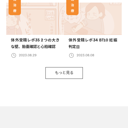
治
治
療
療
体外受精レポ35 2つの大き
体外受精レポ34 BT10 妊娠
な壁、胎嚢確認と心拍確認
判定日
2023.08.29
2023.08.08
もっと見る