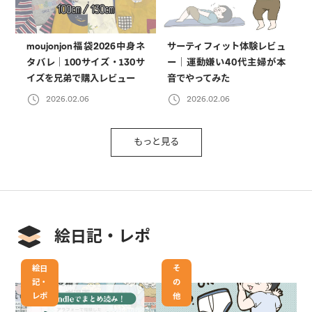
moujonjon福袋2026中身ネ
サーティフィット体験レビュ
タバレ｜100サイズ・130サ
ー｜運動嫌い40代主婦が本
イズを兄弟で購入レビュー
音でやってみた
2026.02.06
2026.02.06
もっと見る
絵日記・レポ
絵日
そ
記・
の
レポ
他