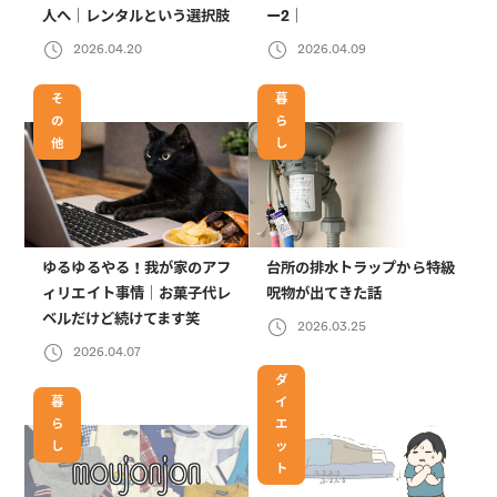
人へ｜レンタルという選択肢
ー2｜
2026.04.20
2026.04.09
そ
暮
の
ら
他
し
ゆるゆるやる！我が家のアフ
台所の排水トラップから特級
ィリエイト事情｜お菓子代レ
呪物が出てきた話
ベルだけど続けてます笑
2026.03.25
2026.04.07
ダ
暮
イ
ら
エ
し
ッ
ト