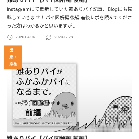
Instagramにて更新していた難ありパイ記事、Blogにも掲
載していきます！ パイ図解編 後編 産後レポを読んでくださ
った方はわかるかと思いますが …
2020.04.04
2020.12.28
出
産・
産後
難ありパイ【パイ図解編 前編】