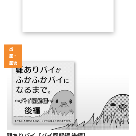
出
産・
産後
難ありパイ【パイ図解編 後編】